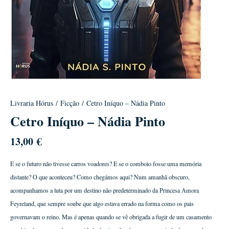
Livraria Hórus
/
Ficção
/ Cetro Iníquo – Nádia Pinto
Cetro Iníquo – Nádia Pinto
13,00
€
E se o futuro não tivesse carros voadores? E se o comboio fosse uma memória
distante? O que aconteceu? Como chegámos aqui? Num amanhã obscuro,
acompanhamos a luta por um destino não predeterminado da Princesa Amora
Feyreland, que sempre soube que algo estava errado na forma como os pais
governavam o reino. Mas é apenas quando se vê obrigada a fugir de um casamento