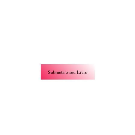
Liberte a sua
hoje
Junte-se à Edições Hórus na nossa busca por vozes
únicas. Submeta o seu manuscrito e deixe a sua história
brilhar. Valorizamos a criatividade e a originalidade em
todos os géneros.
Submeta o seu Livro