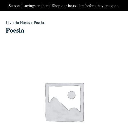
Seasonal savings are here! Shop our bestsellers before they are gone.
Livraria Hórus
/ Poesia
Poesia