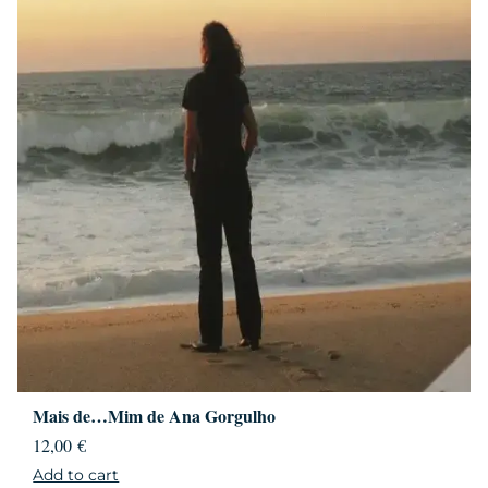
Mais de…Mim de Ana Gorgulho
12,00
€
Add to cart